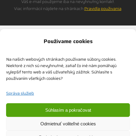
Váš e-mail použijeme iba na nevyhnutný kontakt.
Viac informácií nájdete na stránkach
Pravidla použivania
.
Alternative:
Používame cookies
Na našich webových stránkach používame súbory cookies.
Niektoré z nich sú nevyhnutné, zatiaľ čo iné nám pomáhajú
vylepšiť tento web a váš užívateľský zážitok. Súhlasíte s
používaním všetkých cookies?
Dodávame bezpečnostné zariadenia od popredných
svetových výrobcov.
Správa služieb
Zariadime všetko od konzultácie, implementácie
až po vyhodnotenie.
Súhlasím a pokračovat
Odmietnuť voliteľné cookies