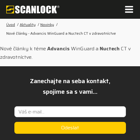
Úvod
/
Aktuality
/
Novinky
/
Nové články - Advancis WinGuard a Nuctech CT v zdravotníctve
Nové články k téme
Advancis
WinGuard a
Nuctech
CT v
zdravotníctve.
Zanechajte na seba kontakt,
spojíme sa s vami...