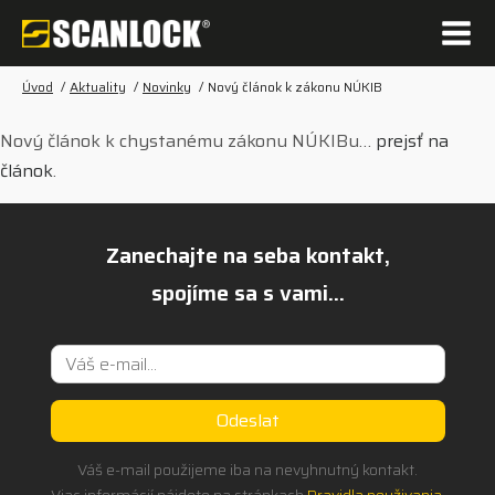
Úvod
/
Aktuality
/
Novinky
/
Nový článok k zákonu NÚKIB
Nový článok k chystanému zákonu NÚKIBu…
prejsť na
článok
.
Zanechajte na seba kontakt,
spojíme sa s vami...
Váš e-mail použijeme iba na nevyhnutný kontakt.