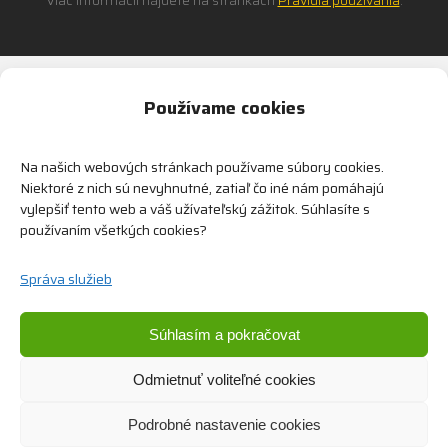
Viac informácií nájdete na stránkach
Pravidla použivania
.
Alternative:
Používame cookies
Na našich webových stránkach používame súbory cookies.
Niektoré z nich sú nevyhnutné, zatiaľ čo iné nám pomáhajú
vylepšiť tento web a váš užívateľský zážitok. Súhlasíte s
používaním všetkých cookies?
Dodávame bezpečnostné zariadenia od popredných
svetových výrobcov.
Správa služieb
Zariadime všetko od konzultácie, implementácie
až po vyhodnotenie.
Súhlasím a pokračovat
Odmietnuť voliteľné cookies
Podrobné nastavenie cookies
© 2026 SCANLOCK International, s.r.o.