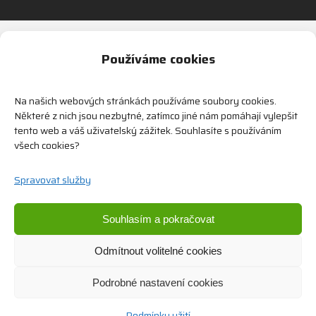
Alternative:
Používáme cookies
Na našich webových stránkách používáme soubory cookies.
Některé z nich jsou nezbytné, zatímco jiné nám pomáhají vylepšit
tento web a váš uživatelský zážitek. Souhlasíte s používáním
všech cookies?
Dodáváme bezpečnostní zařízení od předních
světových výrobců.
Spravovat služby
Efektivní a spolehlivé řešení na míru zařídíme i vám.
Souhlasím a pokračovat
Odmítnout volitelné cookies
Podrobné nastavení cookies
© 2026 SCANLOCK CZ, spol s.r.o.
Podmínky užití