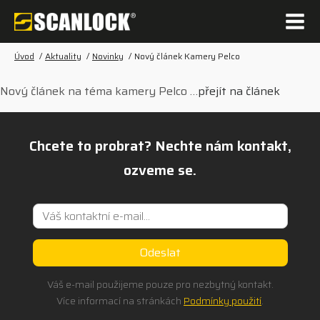
Úvod
/
Aktuality
/
Novinky
/
Nový článek Kamery Pelco
Nový článek na téma kamery Pelco …
přejít na článek
Chcete to probrat? Nechte nám kontakt,
ozveme se.
Váš e-mail použijeme pouze pro nezbytný kontakt.
Více informací na stránkách
Podmínky použití
.